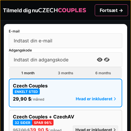
Tilmeld dig nu
Fortsæt →
E-mail
Adgangskode
1 month
3 months
6 months
Czech Couples
ENKELT STED
29,90 $
Hvad er inkluderet
/ måned
Czech Couples + CzechAV
32 SIDER
SPAR 96%
39,90 $
Hvad er inkluderet
957,00 $
/ måned