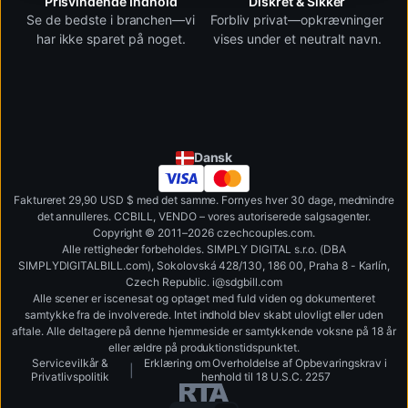
Prisvindende Indhold
Diskret & Sikker
Se de bedste i branchen—vi
Forbliv privat—opkrævninger
har ikke sparet på noget.
vises under et neutralt navn.
Dansk
Faktureret
29,90 USD
$ med det samme. Fornyes hver
30
dage, medmindre
det annulleres.
CCBILL
,
VENDO
– vores autoriserede salgsagenter.
Copyright © 2011–2026 czechcouples.com.
Alle rettigheder forbeholdes. SIMPLY DIGITAL s.r.o. (DBA
SIMPLYDIGITALBILL.com), Sokolovská 428/130, 186 00, Praha 8 - Karlín,
Czech Republic
.
i
@
s
d
g
b
ill.
c
o
m
Alle scener er iscenesat og optaget med fuld viden og dokumenteret
samtykke fra de involverede. Intet indhold blev skabt ulovligt eller uden
aftale. Alle deltagere på denne hjemmeside er samtykkende voksne på 18 år
eller ældre på produktionstidspunktet.
Servicevilkår
&
Erklæring om Overholdelse af Opbevaringskrav i
|
Privatlivspolitik
henhold til 18 U.S.C. 2257