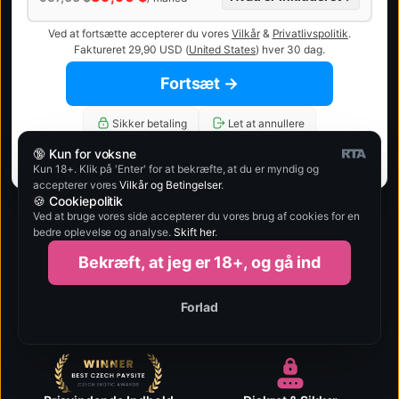
Ved at fortsætte accepterer du vores
Vilkår
&
Privatlivspolitik
.
Faktureret 29,90 USD (
United States
) hver 30 dag.
Fortsæt →
Sikker betaling
Let at annullere
🔞 Kun for voksne
Privat og diskret
Prioriteret support
Kun 18+. Klik på 'Enter' for at bekræfte, at du er myndig og
accepterer vores
Vilkår og Betingelser
.
🍪 Cookiepolitik
Ved at bruge vores side accepterer du vores brug af cookies for en
bedre oplevelse og analyse.
Skift her
.
Bekræft, at jeg er 18+, og gå ind
Ubegrænset Streaming
Klar til alle enheder
Se eller download 35+
Problemfri streaming på
fuldlængde episoder som du
mobil, tablet og desktop.
Forlad
vil.